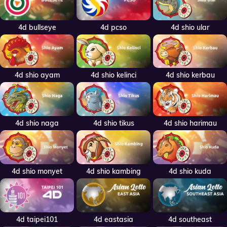
4d bullseye
4d pcso
4d shio ular
4d shio ayam
4d shio kelinci
4d shio kerbau
4d shio naga
4d shio tikus
4d shio harimau
4d shio kambing
4d shio monyet
4d shio kuda
4d taipei101
4d eastasia
4d southeast